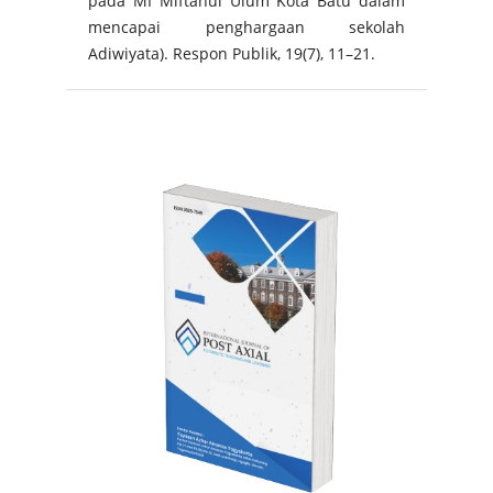
pada MI Miftahul Ulum Kota Batu dalam
mencapai penghargaan sekolah
Adiwiyata). Respon Publik, 19(7), 11–21.